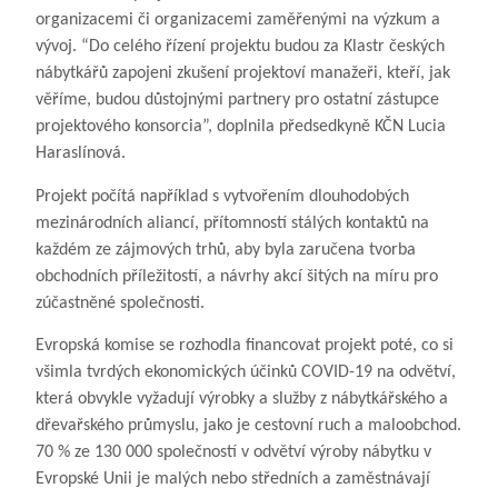
organizacemi či organizacemi zaměřenými na výzkum a
vývoj. “Do celého řízení projektu budou za Klastr českých
nábytkářů zapojeni zkušení projektoví manažeři, kteří, jak
věříme, budou důstojnými partnery pro ostatní zástupce
projektového konsorcia”, doplnila předsedkyně KČN Lucia
Haraslínová.
Projekt počítá například s vytvořením dlouhodobých
mezinárodních aliancí, přítomností stálých kontaktů na
každém ze zájmových trhů, aby byla zaručena tvorba
obchodních příležitostí, a návrhy akcí šitých na míru pro
zúčastněné společnosti.
Evropská komise se rozhodla financovat projekt poté, co si
všimla tvrdých ekonomických účinků COVID-19 na odvětví,
která obvykle vyžadují výrobky a služby z nábytkářského a
dřevařského průmyslu, jako je cestovní ruch a maloobchod.
70 % ze 130 000 společností v odvětví výroby nábytku v
Evropské Unii je malých nebo středních a zaměstnávají