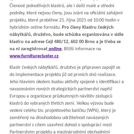
Členové jednotlivých klastrů, ale i další malé a střední
podniky, které nejsou členy, jsou zváni na oficiální zahájení
projektu, které proběhne 21. října 2021 od 10:00 hodin v
hybridním online formátu.
Pro členy Klastru českých
nábytkářů, družstvo, bude schůzka organizována v sídle
klastru na adrese Cejl 480/12, 602 00 Brno a je třeba se
na ni zaregistrovat
online
.
Bližší informace na
www.furniturecluster.cz
.
Klastr českých nábytkářů, družstvo je připraven zapojit se
do implementace projektu již od prvních dnů realizace.
Jeho hlavním úkolem budou aktivity spojené s identifikací a
navazováním nových strategických partnerství napříč
Evropou a organizace průzkumných návštěv zástupců
klastrů do vybraných třetích zemí. Velkou výzvou bude
vedení celého tzv. projektového balíčku (WP6), který je
zaměřený na dlouhodobou udržitelnost navázaných
partnerství s cílem uzavření dohod o spolupráci mezi
Partnerstvím projektu a mezinárodními obchodními