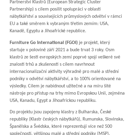
Partnerství Klastrů (European Strategic Cluster
Partnership) s cílem posílit spolupráci v oblasti
nábytkářství a souvisejících průmyslových odvětví v rámci
EU a také směrem k vybraným třetím zemím: USA,
Kanadě, Egyptu a Jihoafrické republice.
Furniture Go International (FGOI)
je projekt, který
startuje v polovině září 2021 a bude trvat 3 roky. Osm
klastrů ze šesti evropských zemí poprvé spojí veškeré své
znalosti trhů a zkušenosti s cílem navrhnout
internacionalizační aktivity výhradně pro malé a střední
podniky v odvětví nábytkářství, a to 100% orientované na
výsledky. Cílem je nabídnout užitečné a na míru šité
nástroje pro přístup na trhy mimo Evropskou Unii, zejména
USA, Kanadu, Egypt a Jihoafrickou republiku.
Do projektu jsou zapojeny klastry z Bulharska, České
republiky (Klastr českých nábytkářů), Rumunska, Slovinska,
Španělska a Švédska, které reprezentují více než 500
společností, většinou malé a střední podniky (MSP).