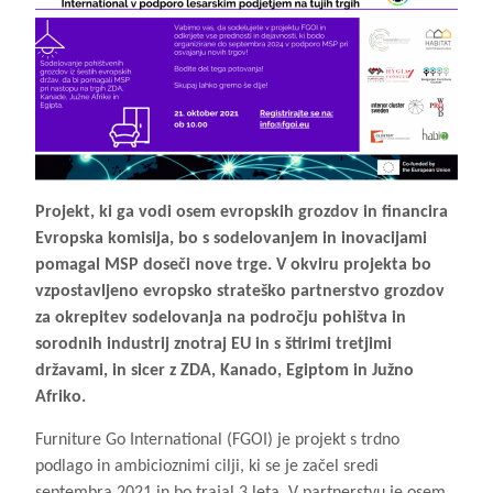
Projekt, ki ga vodi osem evropskih grozdov in financira
Evropska komisija, bo s sodelovanjem in inovacijami
pomagal MSP doseči nove trge. V okviru projekta bo
vzpostavljeno evropsko strateško partnerstvo grozdov
za okrepitev sodelovanja na področju pohištva in
sorodnih industrij znotraj EU in s štirimi tretjimi
državami, in sicer z ZDA, Kanado, Egiptom in Južno
Afriko.
Furniture Go International (FGOI) je projekt s trdno
podlago in ambicioznimi cilji, ki se je začel sredi
septembra 2021 in bo trajal 3 leta. V partnerstvu je osem