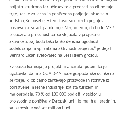
ciljnih tretjih državah. »S projektom bomo MSP pomagali
bolj strukturirano ter učinkoviteje prodreti na ciljne tuje
trge, kar je za lesna in pohištvena podjetja lahko zelo
koristno, še posebej v tem času zaostrenih pogojev
poslovanja zaradi pandemije. Verjamemo, da bodo MSP
prepoznala priložnost ter se vključila v projektne
aktivnosti, saj bodo tako lahko deležna ugodnosti
sodelovanja in vplivala na aktivnosti projekta.” je dejal
Bernard Likar, svetovalec na Lesarskem grozdu.
Evropska komisija je projekt financirala, potem ko je
ugotovila, da ima COVID-19 hude gospodarske učinke na
sektorje, ki običajno zahtevajo proizvode in storitve iz
pohištvene in lesne industrije, kot sta turizem in
maloprodaja. 70 % od 130 000 podjetij v sektorju
proizvodnje pohištva v Evropski uniji je malih ali srednjih,
saj zaposluje več kot milijon ljudi.