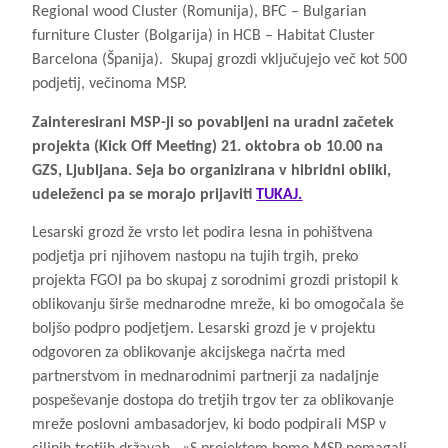
Regional wood Cluster (Romunija), BFC – Bulgarian
furniture Cluster (Bolgarija) in HCB – Habitat Cluster
Barcelona (Španija). Skupaj grozdi vključujejo več kot 500
podjetij, večinoma MSP.
Zainteresirani MSP-ji so povabljeni na uradni začetek
projekta (Kick Off Meeting) 21. oktobra ob 10.00 na
GZS, Ljubljana. Seja bo organizirana v hibridni obliki,
udeleženci pa se morajo prijaviti
TUKAJ.
Lesarski grozd že vrsto let podira lesna in pohištvena
podjetja pri njihovem nastopu na tujih trgih, preko
projekta FGOI pa bo skupaj z sorodnimi grozdi pristopil k
oblikovanju širše mednarodne mreže, ki bo omogočala še
boljšo podpro podjetjem.
Lesarski grozd je v projektu
odgovoren za oblikovanje akcijskega načrta med
partnerstvom in mednarodnimi partnerji za nadaljnje
pospeševanje dostopa do tretjih trgov ter za oblikovanje
mreže poslovni ambasadorjev, ki bodo podpirali MSP v