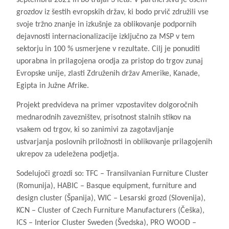
grozdov iz šestih evropskih držav, ki bodo prvič združili vse
svoje tržno znanje in izkušnje za oblikovanje podpornih
dejavnosti internacionalizacije izključno za MSP v tem
sektorju in 100 % usmerjene v rezultate. Cilj je ponuditi
uporabna in prilagojena orodja za pristop do trgov zunaj
Evropske unije, zlasti Združenih držav Amerike, Kanade,
Egipta in Južne Afrike.
Projekt predvideva na primer vzpostavitev dolgoročnih
mednarodnih zavezništev, prisotnost stalnih stikov na
vsakem od trgov, ki so zanimivi za zagotavljanje
ustvarjanja poslovnih priložnosti in oblikovanje prilagojenih
ukrepov za udeležena podjetja.
Sodelujoči grozdi so: TFC – Transilvanian Furniture Cluster
(Romunija), HABIC – Basque equipment, furniture and
design cluster (Španija), WIC – Lesarski grozd (Slovenija),
KCN – Cluster of Czech Furniture Manufacturers (Češka),
ICS – Interior Cluster Sweden (Švedska), PRO WOOD –